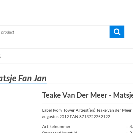
E
tsje Fan Jan
Teake Van Der Meer - Matsj
Label Ivory Tower Artiest(en) Teake van der Meer 
augustus 2012 EAN 8713722252122
Artikelnummer
:
8
Standaard levertijd
:
2