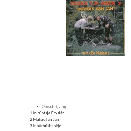
Omschrijving
1 In rûntsje Fryslân
2 Matsje fan Jan
3 It bûthúsbankje