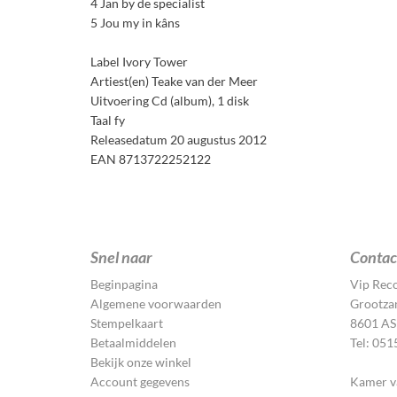
4 Jan by de specialist
5 Jou my in kâns
Label Ivory Tower
Artiest(en) Teake van der Meer
Uitvoering Cd (album), 1 disk
Taal fy
Releasedatum 20 augustus 2012
EAN 8713722252122
Snel naar
Contac
Beginpagina
Vip Rec
Algemene voorwaarden
Grootza
Stempelkaart
8601 AS 
Betaalmiddelen
Tel: 05
Bekijk onze winkel
Account gegevens
Kamer v