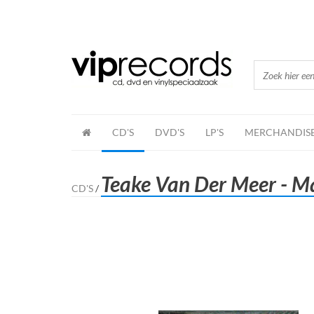
CD'S
DVD'S
LP'S
MERCHANDIS
Teake Van Der Meer - Ma
CD'S
/