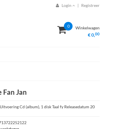
Login
|
Registreer
0
Winkelwagen
00
€ 0,
e Fan Jan
Uitvoering Cd (album), 1 disk Taal fy Releasedatum 20
713722252122
 werkdagen